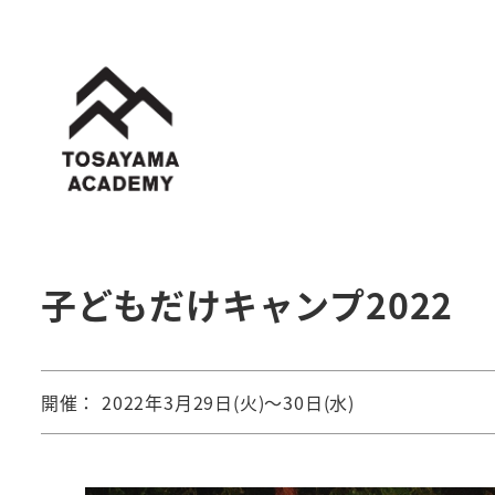
メ
イ
ン
コ
ン
テ
ン
ツ
子どもだけキャンプ2022
へ
移
動
開催： 2022年3月29日(火)～30日(水)