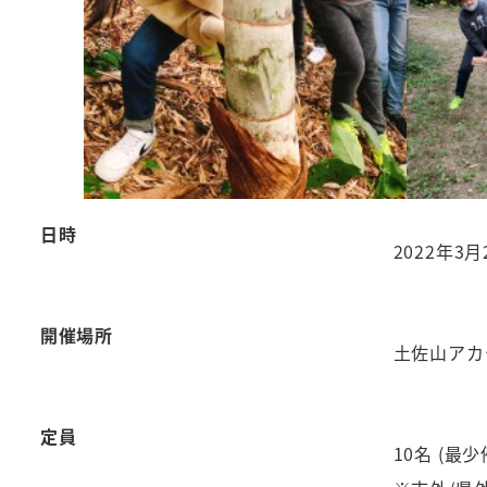
日時
2022年3月2
開催場所
土佐山アカ
定員
10名 (最