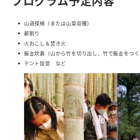
プログラム予定内容
山道探検（または山菜収穫）
薪割り
火おこし＆焚き火
飯盒炊爨（山から竹を切り出し、竹で飯盒をつく
テント設営 など