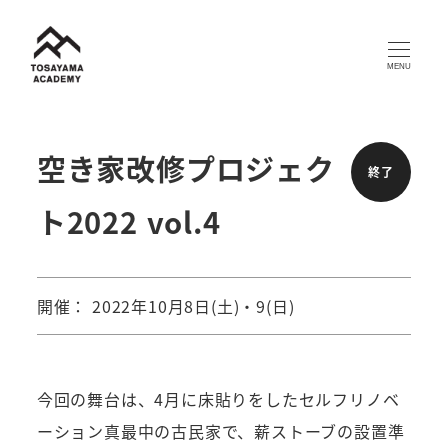
メ
イ
MENU
ン
コ
ン
空き家改修プロジェク
終了
テ
ト2022 vol.4
ン
ツ
へ
開催： 2022年10月8日(土)・9(日)
移
動
今回の舞台は、4月に床貼りをしたセルフリノベ
ーション真最中の古民家で、薪ストーブの設置準