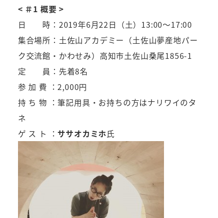
<
＃1 概要
>
日 時：2019年6月22日（土）13:00～17:00
集合場所：土佐山アカデミー（土佐山夢産地パー
ク交流館・かわせみ）高知市土佐山桑尾1856-1
定 員：先着8名
参 加 費 ：2,000円
持 ち 物 ：筆記用具・お持ちの方はナリワイのタ
ネ
ゲ ス ト ：
ササオカミホ
氏