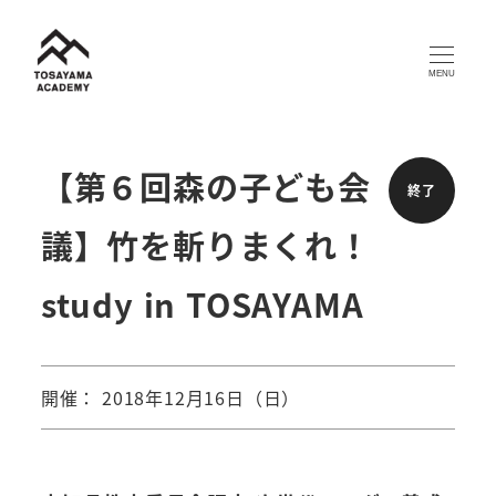
メ
イ
MENU
ン
コ
ン
【第６回森の子ども会
終了
テ
議】竹を斬りまくれ！
ン
ツ
study in TOSAYAMA
へ
移
動
開催： 2018年12月16日（日）